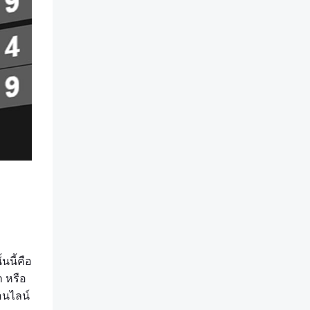
นนี้คือ
า หรือ
อนไลน์