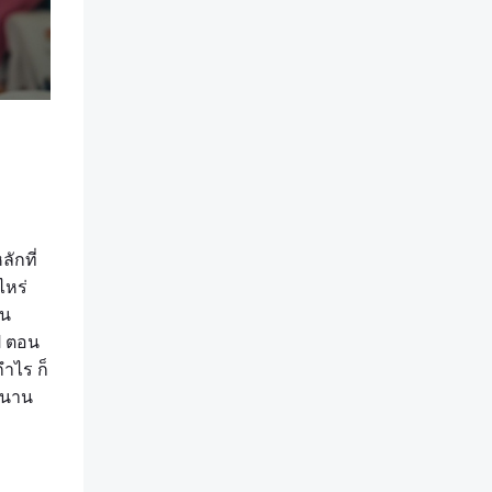
ักที่
ไหร่
่น
ป ตอน
ำไร ก็
จะนาน