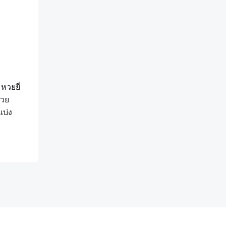
หวยยี่
หวย
แบ่ง