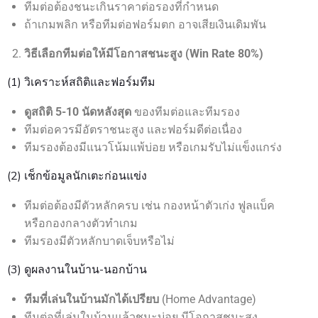
ทีมต่อต้องชนะเกินราคาต่อรองที่กำหนด
ถ้าเกมพลิก หรือทีมต่อฟอร์มตก อาจเสียเงินเดิมพัน
วิธีเลือกทีมต่อให้มีโอกาสชนะสูง (Win Rate 80%)
(1) วิเคราะห์สถิติและฟอร์มทีม
ดูสถิติ 5-10 นัดหลังสุด
ของทีมต่อและทีมรอง
ทีมต่อควรมีอัตราชนะสูง และฟอร์มดีต่อเนื่อง
ทีมรองต้องมีแนวโน้มแพ้บ่อย หรือเกมรับไม่แข็งแกร่ง
(2) เช็กข้อมูลนักเตะก่อนแข่ง
ทีมต่อต้องมีตัวหลักครบ เช่น กองหน้าตัวเก่ง ฟูลแบ็ค
หรือกองกลางตัวทำเกม
ทีมรองมีตัวหลักบาดเจ็บหรือไม่
(3) ดูผลงานในบ้าน-นอกบ้าน
ทีมที่เล่นในบ้านมักได้เปรียบ
(Home Advantage)
ทีมต่อที่เล่นในบ้านแล้วชนะบ่อย มีโอกาสชนะสูง