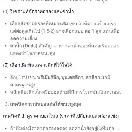
(4) วิเคราะห์อัตราต่อรองและค่าน้ำ
เลือกอัตราต่อรองที่เหมาะสม
เช่น ถ้าทีมต่อแข็งแกร่ง
แต่ต่อสูงเกินไป (1.5-2) อาจเลือกแบบ
ต่อ 1 ลูก
แทนเพื่อ
ลดความเสี่ยง
ค่าน้ำ (Odds) สำคัญ
→ หากค่าน้ำของทีมต่อเริ่มลดลง
แสดงว่าโอกาสชนะสูง
(5) เลือกเดิมพันเฉพาะลีกที่ไว้ใจได้
ลีกยุโรป เช่น
พรีเมียร์ลีก, บุนเดสลีกา, ลาลีกา
มักมี
มาตรฐานสูง
หลีกเลี่ยงลีกเล็กหรือบอลถ้วยที่มีการโรเตชั่นนักเตะเยอะ
เทคนิคการเล่นบอลต่อให้ชนะสูงสุด
เทคนิคที่ 1: ดูราคาบอลไหล (ราคาที่เปลี่ยนแปลงก่อนแข่ง)
ถ้าทีมต่อมีราคาต่อรองลดลง แต่ค่าน้ำยังอยู่ฝั่งทีมต่อ →