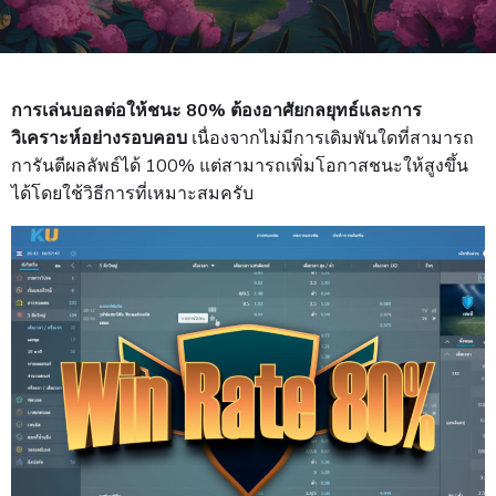
การเล่นบอลต่อให้ชนะ 80% ต้องอาศัยกลยุทธ์และการ
วิเคราะห์อย่างรอบคอบ
เนื่องจากไม่มีการเดิมพันใดที่สามารถ
การันตีผลลัพธ์ได้ 100% แต่สามารถเพิ่มโอกาสชนะให้สูงขึ้น
ได้โดยใช้วิธีการที่เหมาะสมครับ