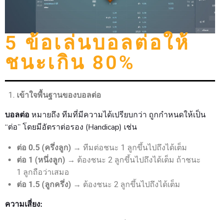
5 ข้อเล่นบอลต่อให้
ชนะเกิน 80%
เข้าใจพื้นฐานของบอลต่อ
บอลต่อ
หมายถึง ทีมที่มีความได้เปรียบกว่า ถูกกำหนดให้เป็น
“ต่อ” โดยมีอัตราต่อรอง (Handicap) เช่น
ต่อ 0.5 (ครึ่งลูก)
→ ทีมต่อชนะ 1 ลูกขึ้นไปถึงได้เต็ม
ต่อ 1 (หนึ่งลูก)
→ ต้องชนะ 2 ลูกขึ้นไปถึงได้เต็ม ถ้าชนะ
1 ลูกถือว่าเสมอ
ต่อ 1.5 (ลูกครึ่ง)
→ ต้องชนะ 2 ลูกขึ้นไปถึงได้เต็ม
ความเสี่ยง: